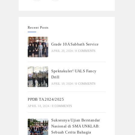
Recent Posts
Grade 10A Sabbath Service
APRIL 20, 2024
/
0 COMMENTS
Spektakuler! UALS Fancy
Drill
APRIL 19, 2024
/
0 COMMENTS
PPDB TA 2024/2025
APRIL 18, 2024
/
0 COMMENTS
Suksesnya Ujian Berstandar
Nasional di SMA UNKLAB:
Sebuah Cerita Bahagia